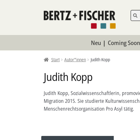
Zur
Zum
Such
Such
nach:
Navigation
Inhalt
springen
springen
Neu
Coming Soo
Start
Autor*innen
Judith Kopp
Judith Kopp
Judith Kopp, Sozialwissenschaftlerin, promo
Migration 2015. Sie studierte Kulturwissensc
Menschenrechtsorganisation Pro Asyl tätig.