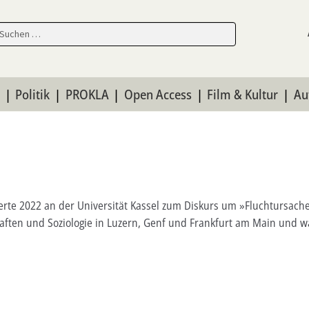
en
en
n
Politik
PROKLA
Open Access
Film & Kultur
Au
vierte 2022 an der Universität Kassel zum Diskurs um »Fluchturs
haften und Soziologie in Luzern, Genf und Frankfurt am Main und w