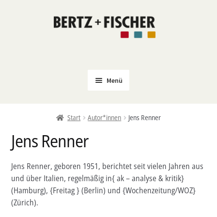
Zur
Zum
Navigation
Inhalt
springen
springen
Menü
Neu
Start
Autor*innen
Jens Renner
Coming Soon
Jens Renner
Untermenü
Politik
öffnen
PROKLA
Jens Renner, geboren 1951, berichtet seit vielen Jahren aus
Untermenü
und über Italien, regelmäßig in{ ak – analyse & kritik}
Open Access
öffnen
(Hamburg), {Freitag } (Berlin) und {Wochenzeitung/WOZ}
Untermenü
Film & Kultur
(Zürich).
öffnen
Autor*innen