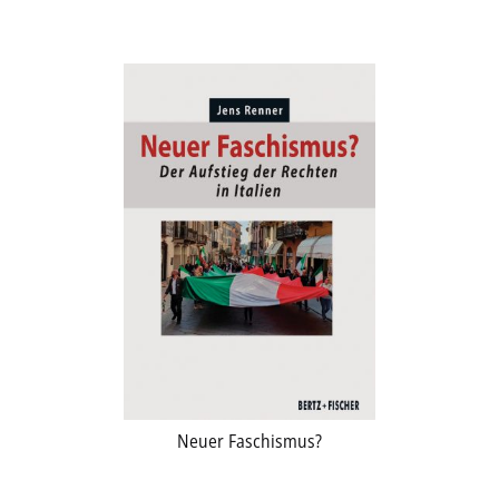
Aktuelles
Verlag
Handel
Untermenü
Service
öffnen
Newsletter
Neuer Faschismus?