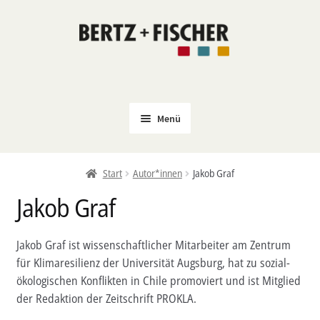
Zur
Zum
Navigation
Inhalt
springen
springen
Menü
Neu
Start
Autor*innen
Jakob Graf
Coming Soon
Jakob Graf
Untermenü
Politik
öffnen
PROKLA
Jakob Graf ist wissenschaftlicher Mitarbeiter am Zentrum
Untermenü
für Klimaresilienz der Universität Augsburg, hat zu sozial-
Open Access
öffnen
ökologischen Konflikten in Chile promoviert und ist Mitglied
Untermenü
Film & Kultur
der Redaktion der Zeitschrift PROKLA.
öffnen
Autor*innen