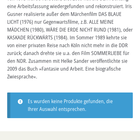
eine Arbeitsfassung wiedergefunden und rekonstruiert. Iris
Aktuelles
Gusner realisierte außer dem Märchenfilm DAS BLAUE
LICHT (1976) nur Gegenwartsfilme, z.B. ALLE MEINE
Verlag
MÄDCHEN (1980), WÄRE DIE ERDE NICHT RUND (1981), oder
KASKADE RÜCKWÄRTS (1984). Im Sommer 1989 kehrte sie
Handel
von einer privaten Reise nach Köln nicht mehr in die DDR
Untermenü
zurück; danach drehte sie u.a. den Film SOMMERLIEBE für
Service
öffnen
den NDR. Zusammen mit Helke Sander veröffentlichte sie
Newsletter
2009 das Buch »Fantasie und Arbeit. Eine biografische
Zwiesprache«.
Es wurden keine Produkte gefunden, die
Ihrer Auswahl entsprechen.