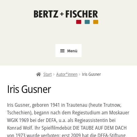
Zur
Zum
Navigation
Inhalt
springen
springen
Menü
Neu
Start
Autor*innen
Iris Gusner
Coming Soon
Iris Gusner
Untermenü
Politik
öffnen
PROKLA
Iris Gusner, geboren 1941 in Trautenau (heute Trutnow,
Untermenü
Tschechien), begann nach dem Regiestudium am Moskauer
Open Access
öffnen
WGIK 1969 bei der DEFA, u.a. als Regieassistentin bei
Untermenü
Film & Kultur
Konrad Wolf. Ihr Spielfilmdebüt DIE TAUBE AUF DEM DACH
öffnen
von 1973 wurde verboten; erst 2009 hat die DEFA-Stiftung
Autor*innen