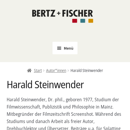
Zur
Zum
Navigation
Inhalt
springen
springen
Menü
Neu
Start
Autor*innen
Harald Steinwender
Coming Soon
Harald Steinwender
Untermenü
Politik
öffnen
PROKLA
Harald Steinwender, Dr. phil., geboren 1977, Studium der
Untermenü
Filmwissenschaft, Publizistik und Philosophie in Mainz.
Open Access
öffnen
Mitbegründer der Filmzeitschrift Screenshot. Während des
Untermenü
Film & Kultur
Studiums und danach Arbeit als freier Autor,
öffnen
Drehbuchlektor und Übersetzer. Beiträge u.a. für Splatting
Autor*innen