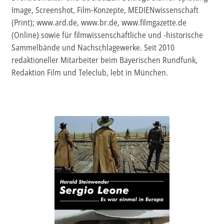
Image, Screenshot, Film-Konzepte, MEDIENwissenschaft
Aktuelles
(Print); www.ard.de, www.br.de, www.filmgazette.de
(Online) sowie für filmwissenschaftliche und -historische
Verlag
Sammelbände und Nachschlagewerke. Seit 2010
redaktioneller Mitarbeiter beim Bayerischen Rundfunk,
Handel
Redaktion Film und Teleclub, lebt in München.
Untermenü
Service
öffnen
Newsletter