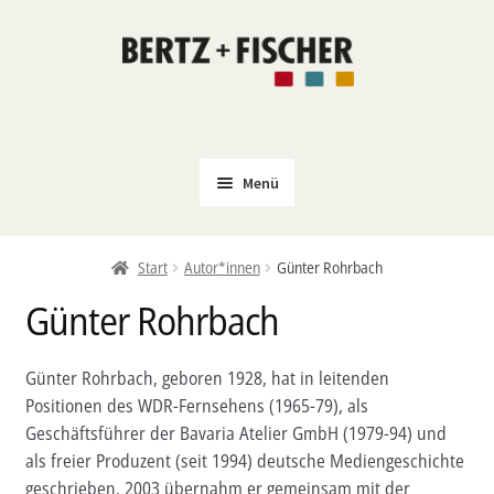
Zur
Zum
Navigation
Inhalt
springen
springen
Menü
Neu
Start
Autor*innen
Günter Rohrbach
Coming Soon
Günter Rohrbach
Untermenü
Politik
öffnen
PROKLA
Günter Rohrbach, geboren 1928, hat in leitenden
Untermenü
Positionen des WDR-Fernsehens (1965-79), als
Open Access
öffnen
Geschäftsführer der Bavaria Atelier GmbH (1979-94) und
Untermenü
Film & Kultur
als freier Produzent (seit 1994) deutsche Mediengeschichte
öffnen
geschrieben. 2003 übernahm er gemeinsam mit der
Autor*innen