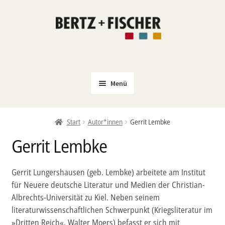
Zur
Zum
Navigation
Inhalt
springen
springen
Menü
Neu
Start
Autor*innen
Gerrit Lembke
Coming Soon
Gerrit Lembke
Untermenü
Politik
öffnen
PROKLA
Gerrit Lungershausen (geb. Lembke) arbeitete am Institut
Untermenü
für Neuere deutsche Literatur und Medien der Christian-
Open Access
öffnen
Albrechts-Universität zu Kiel. Neben seinem
Untermenü
Film & Kultur
literaturwissenschaftlichen Schwerpunkt (Kriegsliteratur im
öffnen
»Dritten Reich«, Walter Moers) befasst er sich mit
Autor*innen