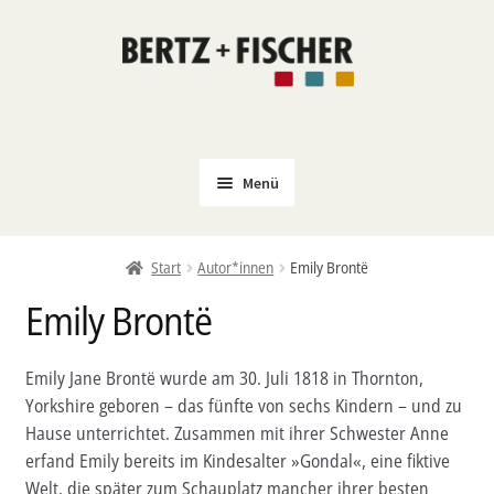
Zur
Zum
Navigation
Inhalt
springen
springen
Menü
Neu
Start
Autor*innen
Emily Brontë
Coming Soon
Emily Brontë
Untermenü
Politik
öffnen
PROKLA
Emily Jane Brontë wurde am 30. Juli 1818 in Thornton,
Untermenü
Yorkshire geboren – das fünfte von sechs Kindern – und zu
Open Access
öffnen
Hause unterrichtet. Zusammen mit ihrer Schwester Anne
Untermenü
Film & Kultur
erfand Emily bereits im Kindesalter »Gondal«, eine fiktive
öffnen
Welt, die später zum Schauplatz mancher ihrer besten
Autor*innen