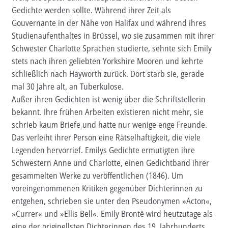
Gedichte werden sollte. Während ihrer Zeit als
Aktuelles
Gouvernante in der Nähe von Halifax und während ihres
Studienaufenthaltes in Brüssel, wo sie zusammen mit ihrer
Verlag
Schwester Charlotte Sprachen studierte, sehnte sich Emily
stets nach ihren geliebten Yorkshire Mooren und kehrte
Handel
schließlich nach Hayworth zurück. Dort starb sie, gerade
Untermenü
mal 30 Jahre alt, an Tuberkulose.
Service
öffnen
Außer ihren Gedichten ist wenig über die Schriftstellerin
Newsletter
bekannt. Ihre frühen Arbeiten existieren nicht mehr, sie
schrieb kaum Briefe und hatte nur wenige enge Freunde.
Das verleiht ihrer Person eine Rätselhaftigkeit, die viele
Legenden hervorrief. Emilys Gedichte ermutigten ihre
Schwestern Anne und Charlotte, einen Gedichtband ihrer
gesammelten Werke zu veröffentlichen (1846). Um
voreingenommenen Kritiken gegenüber Dichterinnen zu
entgehen, schrieben sie unter den Pseudonymen »Acton«,
»Currer« und »Ellis Bell«. Emily Brontë wird heutzutage als
eine der originellsten Dichterinnen des 19. Jahrhunderts