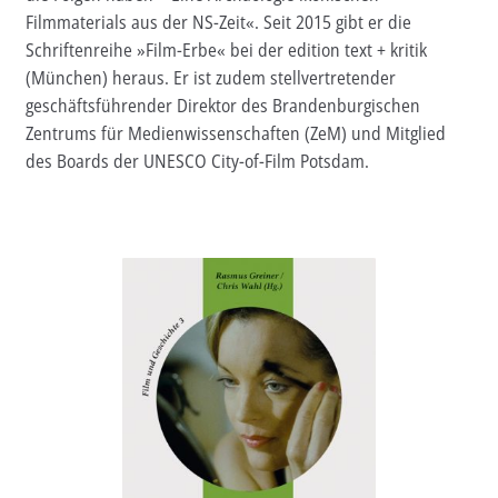
Filmmaterials aus der NS-Zeit«. Seit 2015 gibt er die
Aktuelles
Schriftenreihe »Film-Erbe« bei der edition text + kritik
(München) heraus. Er ist zudem stellvertretender
Verlag
geschäftsführender Direktor des Brandenburgischen
Zentrums für Medienwissenschaften (ZeM) und Mitglied
Handel
des Boards der UNESCO City-of-Film Potsdam.
Untermenü
Service
öffnen
Newsletter