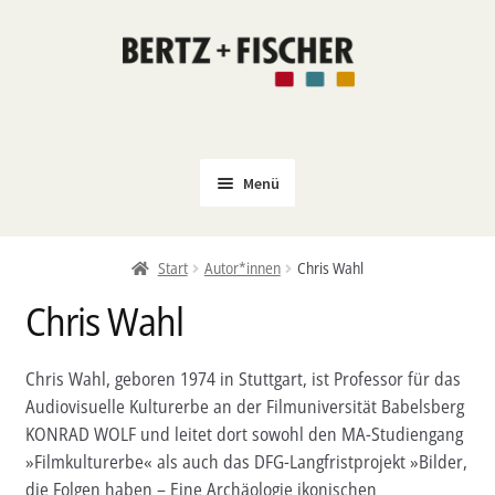
Zur
Zum
Navigation
Inhalt
springen
springen
Menü
Neu
Start
Autor*innen
Chris Wahl
Coming Soon
Chris Wahl
Untermenü
Politik
öffnen
PROKLA
Chris Wahl, geboren 1974 in Stuttgart, ist Professor für das
Untermenü
Audiovisuelle Kulturerbe an der Filmuniversität Babelsberg
Open Access
öffnen
KONRAD WOLF und leitet dort sowohl den MA-Studiengang
Untermenü
Film & Kultur
»Filmkulturerbe« als auch das DFG-Langfristprojekt »Bilder,
öffnen
die Folgen haben – Eine Archäologie ikonischen
Autor*innen