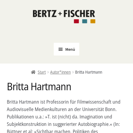
Zur
Zum
Navigation
Inhalt
springen
springen
Menü
Neu
Start
Autor*innen
Britta Hartmann
Coming Soon
Britta Hartmann
Untermenü
Politik
öffnen
PROKLA
Britta Hartmann ist Professorin für Filmwissenschaft und
Untermenü
Audiovisuelle Medienkulturen an der Universität Bonn.
Open Access
öffnen
Publikationen u.a.: »T. ist (nicht) da. Imagination und
Untermenü
Film & Kultur
Subjektkonstruktion in suggerierter Autobiographie.« (In:
öffnen
Büttner et al: »Sichtbar machen. Politiken des
Autor*innen