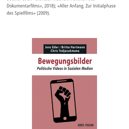
Dokumentarfilms«, 2018); »Aller Anfang. Zur Initialphase
Aktuelles
des Spielfilms« (2009).
Verlag
Handel
Untermenü
Service
öffnen
Newsletter