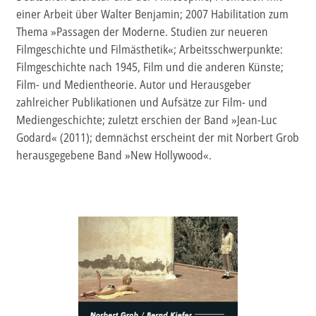
einer Arbeit über Walter Benjamin; 2007 Habilitation zum
Aktuelles
Thema »Passagen der Moderne. Studien zur neueren
Filmgeschichte und Filmästhetik«; Arbeitsschwerpunkte:
Verlag
Filmgeschichte nach 1945, Film und die anderen Künste;
Film- und Medientheorie. Autor und Herausgeber
Handel
zahlreicher Publikationen und Aufsätze zur Film- und
Untermenü
Mediengeschichte; zuletzt erschien der Band »Jean-Luc
Service
öffnen
Godard« (2011); demnächst erscheint der mit Norbert Grob
Newsletter
herausgegebene Band »New Hollywood«.