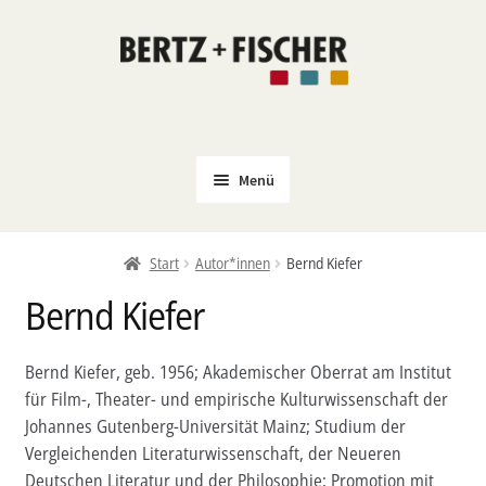
Zur
Zum
Navigation
Inhalt
springen
springen
Menü
Neu
Start
Autor*innen
Bernd Kiefer
Coming Soon
Bernd Kiefer
Untermenü
Politik
öffnen
PROKLA
Bernd Kiefer, geb. 1956; Akademischer Oberrat am Institut
Untermenü
für Film-, Theater- und empirische Kulturwissenschaft der
Open Access
öffnen
Johannes Gutenberg-Universität Mainz; Studium der
Untermenü
Film & Kultur
Vergleichenden Literaturwissenschaft, der Neueren
öffnen
Deutschen Literatur und der Philosophie; Promotion mit
Autor*innen