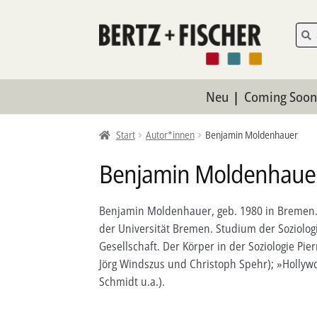
Zur
Zum
Such
Such
nach:
Navigation
Inhalt
springen
springen
Neu
Coming Soo
Start
Autor*innen
Benjamin Moldenhauer
Benjamin Moldenhaue
Benjamin Moldenhauer, geb. 1980 in Bremen. Sc
der Universität Bremen. Studium der Soziolog
Gesellschaft. Der Körper in der Soziologie P
Jörg Windszus und Christoph Spehr); »Holly
Schmidt u.a.).