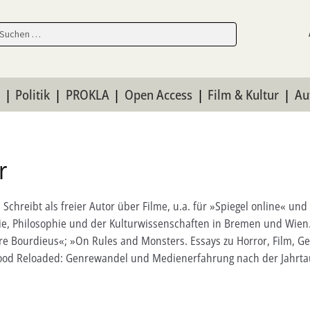
en
en
n
Politik
PROKLA
Open Access
Film & Kultur
Au
r
hreibt als freier Autor über Filme, u.a. für »Spiegel online« und »
ie, Philosophie und der Kulturwissenschaften in Bremen und Wien. 
ierre Bourdieus«; »On Rules and Monsters. Essays zu Horror, Film,
wood Reloaded: Genrewandel und Medienerfahrung nach der Jahrt