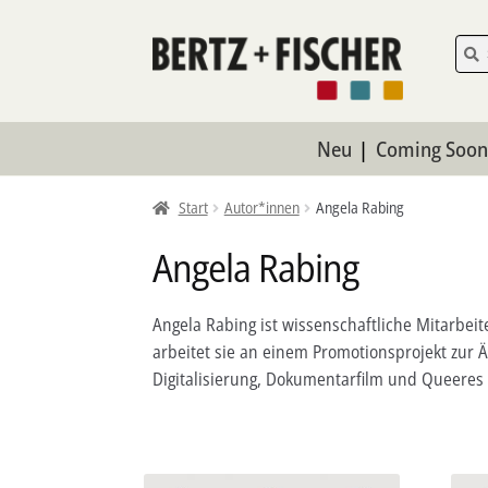
Zur
Zum
Such
Such
nach:
Navigation
Inhalt
springen
springen
Neu
Coming Soo
Start
Autor*innen
Angela Rabing
Angela Rabing
Angela Rabing ist wissenschaftliche Mitarbeit
arbeitet sie an einem Promotionsprojekt zur Ä
Digitalisierung, Dokumentarfilm und Queeres 