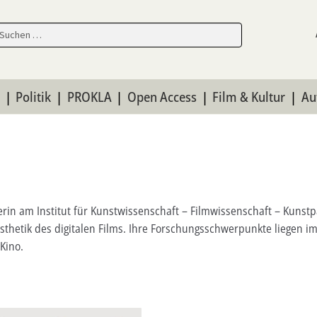
en
en
n
Politik
PROKLA
Open Access
Film & Kultur
Au
erin am Institut für Kunstwissenschaft – Filmwissenschaft – Kunst
sthetik des digitalen Films. Ihre Forschungsschwerpunkte liegen i
Kino.