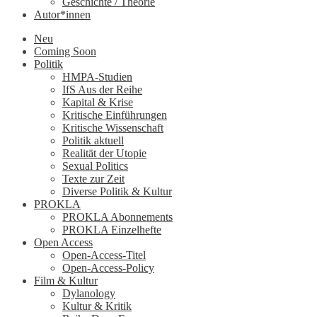
Geschichte / Theorie
Autor*innen
Neu
Coming Soon
Politik
HMPA-Studien
IfS Aus der Reihe
Kapital & Krise
Kritische Einführungen
Kritische Wissenschaft
Politik aktuell
Realität der Utopie
Sexual Politics
Texte zur Zeit
Diverse Politik & Kultur
PROKLA
PROKLA Abonnements
PROKLA Einzelhefte
Open Access
Open-Access-Titel
Open-Access-Policy
Film & Kultur
Dylanology
Kultur & Kritik