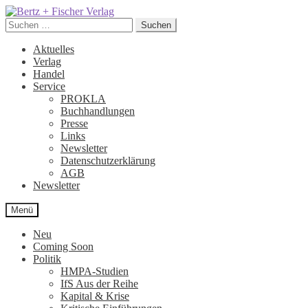
Zur
Zum
Navigation
Inhalt
Suchen
Suchen
springen
springen
nach:
Aktuelles
Verlag
Handel
Service
PROKLA
Buchhandlungen
Presse
Links
Newsletter
Datenschutzerklärung
AGB
Newsletter
Menü
Neu
Coming Soon
Politik
HMPA-Studien
IfS Aus der Reihe
Kapital & Krise