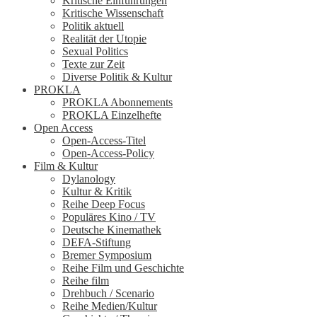
Kritische Einführungen
Kritische Wissenschaft
Politik aktuell
Realität der Utopie
Sexual Politics
Texte zur Zeit
Diverse Politik & Kultur
PROKLA
PROKLA Abonnements
PROKLA Einzelhefte
Open Access
Open-Access-Titel
Open-Access-Policy
Film & Kultur
Dylanology
Kultur & Kritik
Reihe Deep Focus
Populäres Kino / TV
Deutsche Kinemathek
DEFA-Stiftung
Bremer Symposium
Reihe Film und Geschichte
Reihe film
Drehbuch / Scenario
Reihe Medien/Kultur