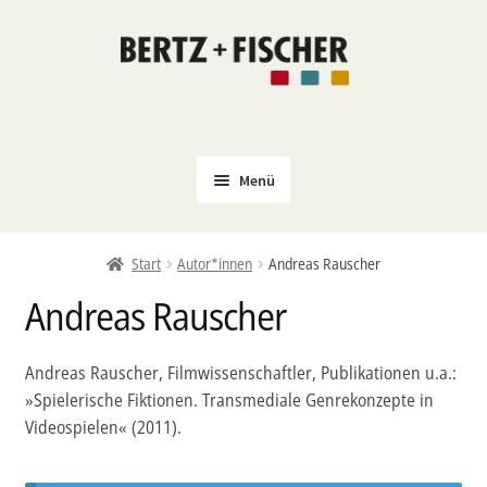
Zur
Zum
Navigation
Inhalt
springen
springen
Menü
Neu
Start
Autor*innen
Andreas Rauscher
Coming Soon
Andreas Rauscher
Untermenü
Politik
öffnen
PROKLA
Andreas Rauscher, Filmwissenschaftler, Publikationen u.a.:
Untermenü
»Spielerische Fiktionen. Transmediale Genrekonzepte in
Open Access
öffnen
Videospielen« (2011).
Untermenü
Film & Kultur
öffnen
Autor*innen