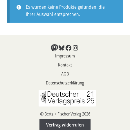
Es wurden keine Produkte gefunden, die
Aktuelles
Ihrer Auswahl entsprechen.
Verlag
Handel
Mastodon
Bluesky
Facebook
Instagram
Untermenü
Service
öffnen
Impressum
Newsletter
Kontakt
AGB
Datenschutzerklärung
© Bertz + Fischer Verlag 2026
Vertrag widerrufen