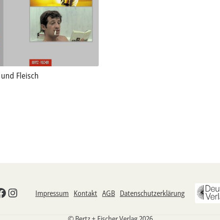
 und Fleisch
odon
esky
Facebook
Instagram
Impressum
Kontakt
AGB
Datenschutzerklärung
© Bertz + Fischer Verlag 2026