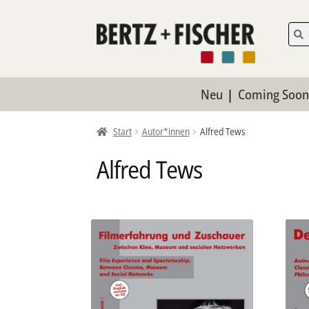
Zur
Zum
Such
Such
nach:
Navigation
Inhalt
springen
springen
Neu
Coming Soo
Start
Autor*innen
Alfred Tews
Alfred Tews